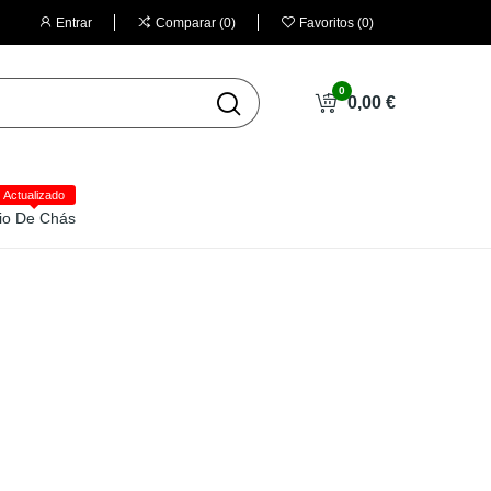
Entrar
Comparar
0
Favoritos
0
0
0,00 €
Actualizado
io De Chás