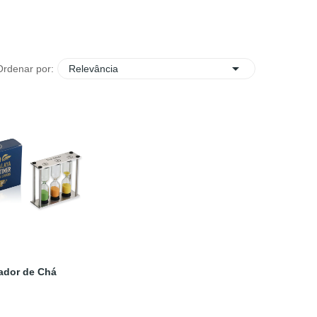

Ordenar por:
Relevância
ador de Chá