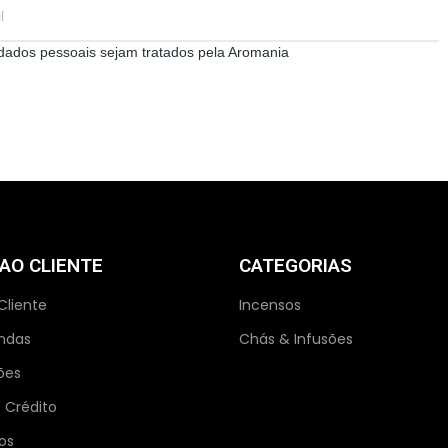
dados pessoais sejam tratados pela Aromania
 AO CLIENTE
CATEGORIAS
Cliente
Incensos
ndas
Chás & Infusões
ões
 Crédito
os