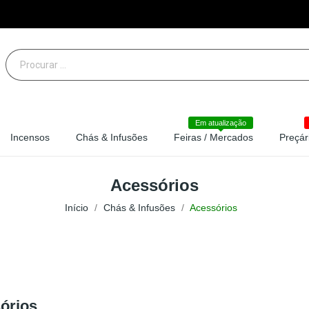
Em atualização
Incensos
Chás & Infusões
Feiras / Mercados
Preçár
Acessórios
Início
Chás & Infusões
Acessórios
órios