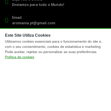
Enviamos para todo o Mundo!
Email:
aromania.pt@gmail.com
Este Site Utiliza Cookies
Contacto:
(+351) 919 103 011
Utilizamos cookies essenciais para o funcionamento do site e,
chamada para rede móvel nacional
com o seu consentimento, cookies de estatística e marketing.
Pode aceitar, rejeitar ou personalizar as suas preferências.
Política de cookies
TRACKING ENCOMENDAS
ENTREGA ENCOMENDAS
MÉTODOS PAGAMENTO
MAPA DO WEBSITE