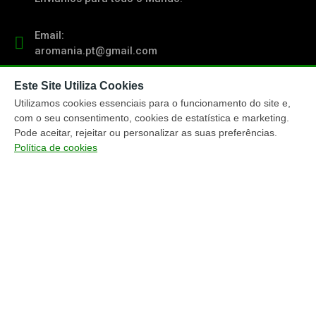
Email:
aromania.pt@gmail.com
Este Site Utiliza Cookies
Contacto:
(+351) 919 103 011
Utilizamos cookies essenciais para o funcionamento do site e,
chamada para rede móvel nacional
com o seu consentimento, cookies de estatística e marketing.
Pode aceitar, rejeitar ou personalizar as suas preferências.
Política de cookies
TRACKING ENCOMENDAS
ENTREGA ENCOMENDAS
MÉTODOS PAGAMENTO
MAPA DO WEBSITE