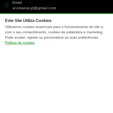
Email:
aromania.pt@gmail.com
Este Site Utiliza Cookies
Contacto:
(+351) 919 103 011
Utilizamos cookies essenciais para o funcionamento do site e,
chamada para rede móvel nacional
com o seu consentimento, cookies de estatística e marketing.
Pode aceitar, rejeitar ou personalizar as suas preferências.
Política de cookies
TRACKING ENCOMENDAS
ENTREGA ENCOMENDAS
MÉTODOS PAGAMENTO
MAPA DO WEBSITE
Copyright © Aromania.pt (2017-2026)