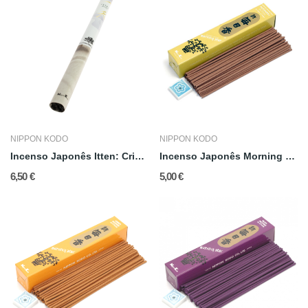
NIPPON KODO
NIPPON KODO
Incenso Japonês Itten: Crisântemo
Incenso Japonês Morning Star: Patchouli
6,50 €
5,00 €