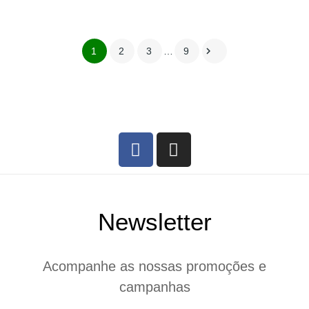

1
2
3
…
9
Newsletter
Acompanhe as nossas promoções e
campanhas