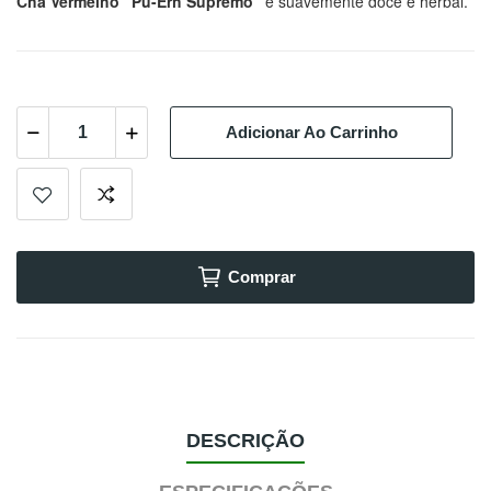
Chá Vermelho "Pu-Erh Supremo"
é
suavemente doce e herbal.
Adicionar Ao Carrinho
Comprar
DESCRIÇÃO