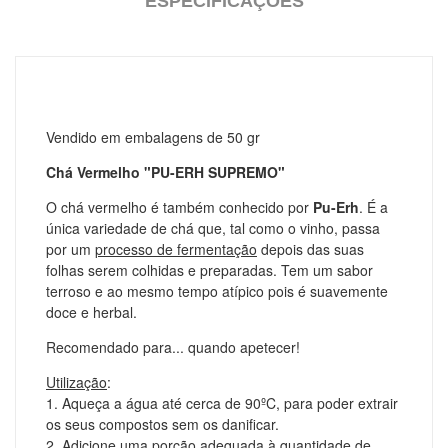
ESPECIFICAÇÕES
Vendido em embalagens de 50 gr
Chá Vermelho "PU-ERH SUPREMO"
O chá vermelho é também conhecido por
Pu-Erh
. É a
única variedade de chá que, tal como o vinho, passa
por um
processo de fermentação
depois das suas
folhas serem colhidas e preparadas. Tem um sabor
terroso e ao mesmo tempo atípico pois é suavemente
doce e herbal.
Recomendado para... quando apetecer!
Utilização
:
1. Aqueça a água até cerca de 90ºC, para poder extrair
os seus compostos sem os danificar.
2. Adicione uma porção adequada à quantidade de