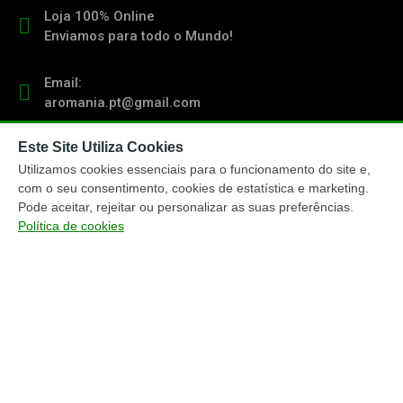
Loja 100% Online
Enviamos para todo o Mundo!
Email:
aromania.pt@gmail.com
Este Site Utiliza Cookies
Contacto:
(+351) 919 103 011
Utilizamos cookies essenciais para o funcionamento do site e,
chamada para rede móvel nacional
com o seu consentimento, cookies de estatística e marketing.
Pode aceitar, rejeitar ou personalizar as suas preferências.
Política de cookies
TRACKING ENCOMENDAS
ENTREGA ENCOMENDAS
MÉTODOS PAGAMENTO
MAPA DO WEBSITE