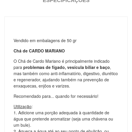
ESPECIFICAÇÕES
Vendido em embalagens de 50 gr
Chá de CARDO MARIANO
O Chá de Cardo Mariano é principalmente indicado
para
problemas de fígado, vesícula biliar e baço
,
mas também como anti-inflamatório, digestivo, diurético
e regenerador, ajudando também na prevenção de
enxaquecas, enjôos e varizes.
Recomendado para... quando for necessário!
Utilização
:
1. Adicione uma porção adequada à quantidade de
água que pretende aromatizar (
seja uma chávena ou
um bule
).
2. Aqueça a água até ao seu ponto de ebulição, ou