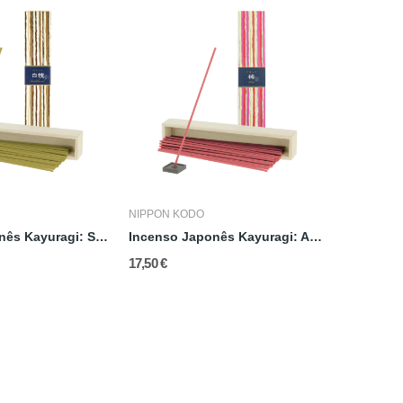
NIPPON KODO
NIPPON K
Incenso Japonês Kayuragi: Sândalo
Incenso Japonês Kayuragi: Ameixa
17,50 €
15,10 €