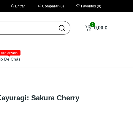
Entrar
Comparar
0
Favoritos
0
0
0,00 €
Actualizado
io De Chás
ayuragi: Sakura Cherry