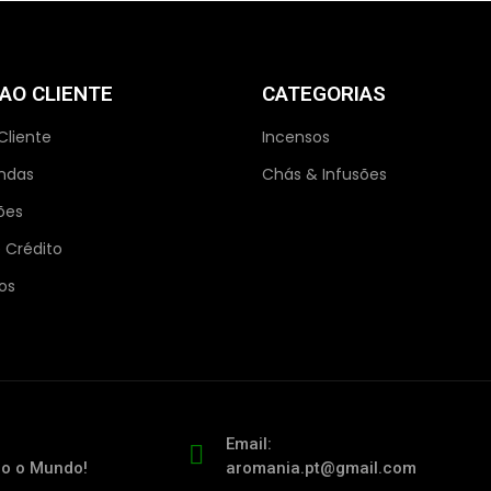
 AO CLIENTE
CATEGORIAS
Cliente
Incensos
ndas
Chás & Infusões
ões
 Crédito
os
Email:
do o Mundo!
aromania.pt@gmail.com