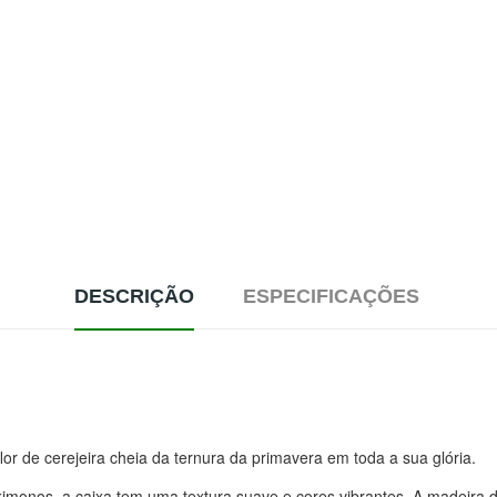
DESCRIÇÃO
ESPECIFICAÇÕES
or de cerejeira cheia da ternura da primavera em toda a sua glória.
 kimonos, a caixa tem uma textura suave e cores vibrantes. A madeira 