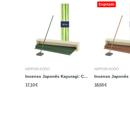
Esgotado
NIPPON KODO
NIPPON KODO
Incenso Japonês Kayuragi: Gengibre
Incenso Japonês Kayuragi: Chá Verde
17,10 €
18,50 €