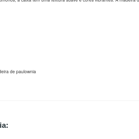
deira de paulownia
ia: