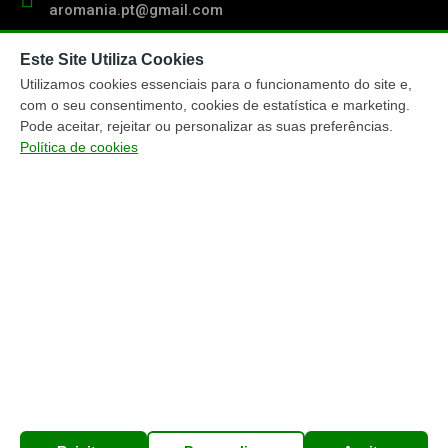
aromania.pt@gmail.com
Este Site Utiliza Cookies
Contacto:
(+351) 919 103 011
Utilizamos cookies essenciais para o funcionamento do site e,
chamada para rede móvel nacional
com o seu consentimento, cookies de estatística e marketing.
Pode aceitar, rejeitar ou personalizar as suas preferências.
Política de cookies
TRACKING ENCOMENDAS
ENTREGA ENCOMENDAS
MÉTODOS PAGAMENTO
MAPA DO WEBSITE
Copyright © Aromania.pt (2017-2026)