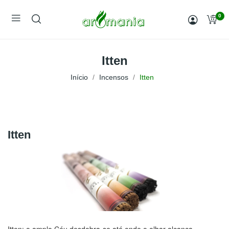
0
Itten
Início
Incensos
Itten
Itten
Itten: o amplo Céu desdobra-se até onde o olhar alcança.