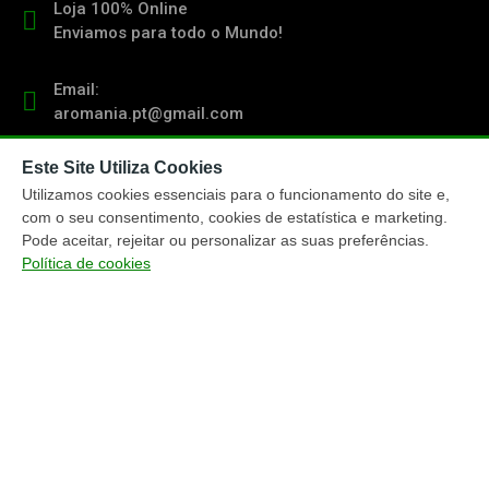
Loja 100% Online
Enviamos para todo o Mundo!
Email:
aromania.pt@gmail.com
Este Site Utiliza Cookies
Contacto:
(+351) 919 103 011
Utilizamos cookies essenciais para o funcionamento do site e,
chamada para rede móvel nacional
com o seu consentimento, cookies de estatística e marketing.
Pode aceitar, rejeitar ou personalizar as suas preferências.
Política de cookies
TRACKING ENCOMENDAS
ENTREGA ENCOMENDAS
MÉTODOS PAGAMENTO
MAPA DO WEBSITE