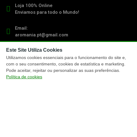
Loja 100% Online
Enviamos para todo o Mundo!
Email:
aromania.pt@gmail.com
Este Site Utiliza Cookies
Contacto:
(+351) 919 103 011
Utilizamos cookies essenciais para o funcionamento do site e,
chamada para rede móvel nacional
com o seu consentimento, cookies de estatística e marketing.
Pode aceitar, rejeitar ou personalizar as suas preferências.
Política de cookies
TRACKING ENCOMENDAS
ENTREGA ENCOMENDAS
MÉTODOS PAGAMENTO
MAPA DO WEBSITE